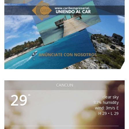
CANCUN
29
°
clear sky
83% humidity
wind: 3m/s E
H 29 • L 29