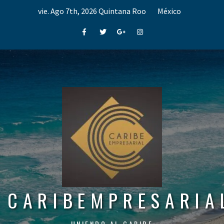
Skip
vie. Ago 7th, 2026
Quintana Roo
México
to
content
Facebook
Twitter
Google+
Instagram
CARIBEMPRESARIA
UNIENDO AL CARIBE