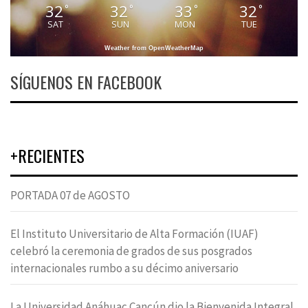
32
32
33
32
°
°
°
°
SAT
SUN
MON
TUE
Weather from OpenWeatherMap
SÍGUENOS EN FACEBOOK
+RECIENTES
PORTADA 07 de AGOSTO
El Instituto Universitario de Alta Formación (IUAF)
celebró la ceremonia de grados de sus posgrados
internacionales rumbo a su décimo aniversario
La Universidad Anáhuac Cancún dio la Bienvenida Integral