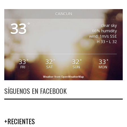
CANCUN
33
°
clear sky
66% humidity
wind: 1m/s SSE
H 33 • L 32
33
32
32
33
°
°
°
°
FRI
SAT
SUN
MON
Weather from OpenWeatherMap
SÍGUENOS EN FACEBOOK
+RECIENTES