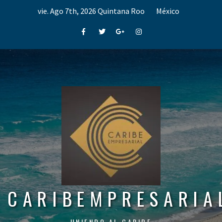
Skip
vie. Ago 7th, 2026
Quintana Roo
México
to
content
Facebook
Twitter
Google+
Instagram
CARIBEMPRESARIA
UNIENDO AL CARIBE