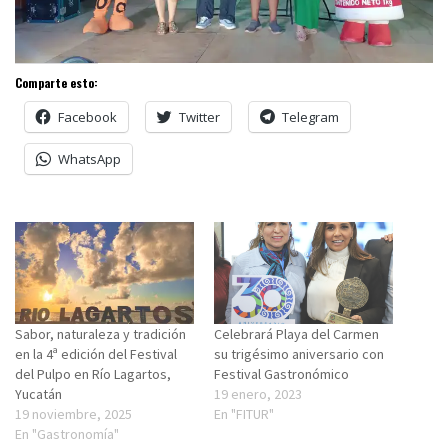
Comparte esto:
Facebook
Twitter
Telegram
WhatsApp
Sabor, naturaleza y tradición
Celebrará Playa del Carmen
en la 4ª edición del Festival
su trigésimo aniversario con
del Pulpo en Río Lagartos,
Festival Gastronómico
Yucatán
19 enero, 2023
19 noviembre, 2025
En "FITUR"
En "Gastronomía"