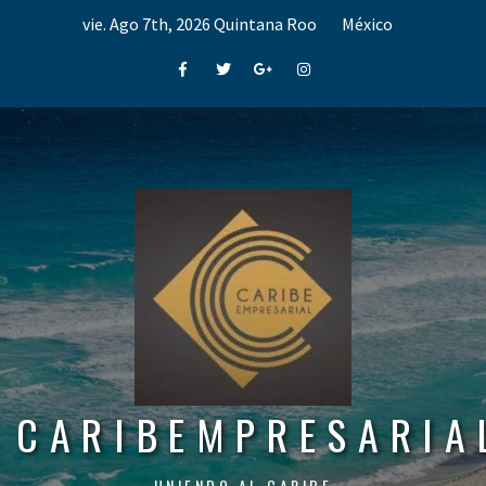
Skip
vie. Ago 7th, 2026
Quintana Roo
México
to
content
Facebook
Twitter
Google+
Instagram
CARIBEMPRESARIA
UNIENDO AL CARIBE