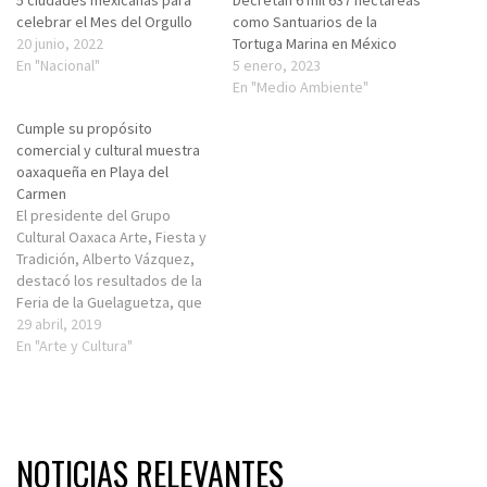
celebrar el Mes del Orgullo
como Santuarios de la
20 junio, 2022
Tortuga Marina en México
En "Nacional"
5 enero, 2023
En "Medio Ambiente"
Cumple su propósito
comercial y cultural muestra
oaxaqueña en Playa del
Carmen
El presidente del Grupo
Cultural Oaxaca Arte, Fiesta y
Tradición, Alberto Vázquez,
destacó los resultados de la
Feria de la Guelaguetza, que
cumplió su propósito de
29 abril, 2019
posicionar los productos,
En "Arte y Cultura"
tradiciones y artesanía de
Oaxaca en este destino. Al
hablar del fin de esa muestra
oaxaqueña en esta ciudad,
que inició…
NOTICIAS RELEVANTES