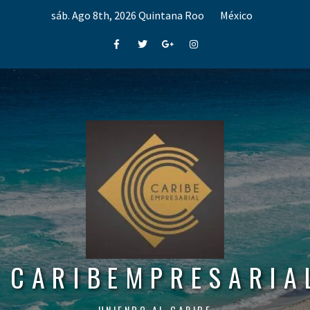
Skip
sáb. Ago 8th, 2026
Quintana Roo
México
to
content
Facebook
Twitter
Google+
Instagram
CARIBEMPRESARIA
UNIENDO AL CARIBE