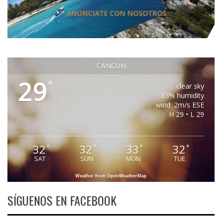
CANCUN
29
°
clear sky
83% humidity
wind: 2m/s ESE
H 29 • L 29
32
32
33
32
°
°
°
°
SAT
SUN
MON
TUE
Weather from OpenWeatherMap
SÍGUENOS EN FACEBOOK