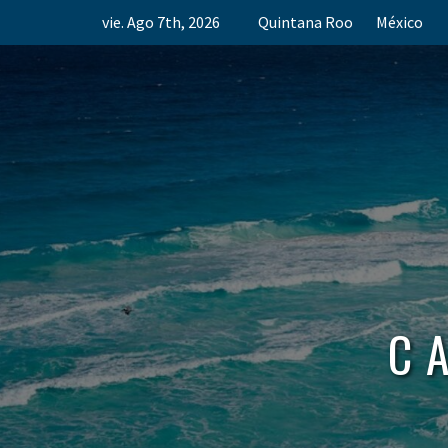
Skip
vie. Ago 7th, 2026
Quintana Roo
México
to
content
C