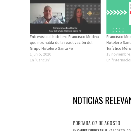
Entrevista al hotelero Francisco Medina
Francisco Med
que nos habla de la reactivación del
Hotelero Sant
Grupo Hotelero Santa Fe
Turístico Mér
1 junio, 2020
18 noviembre
En "Cancún"
En "Internacio
NOTICIAS RELEVA
PORTADA 07 DE AGOSTO
BY
CARIBE EMPRESARIAL
7 AGOSTO, 2
/