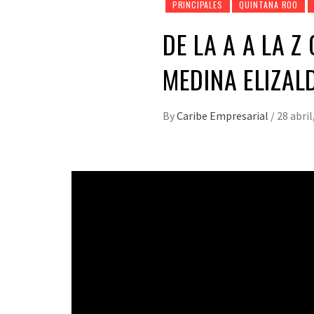
PRINCIPALES
QUINTANA ROO
DE LA A A LA 
MEDINA ELIZAL
By
Caribe Empresarial
/
28 abril