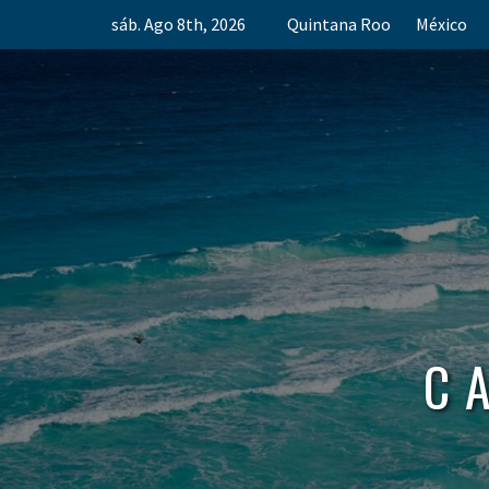
Skip
sáb. Ago 8th, 2026
Quintana Roo
México
to
content
C