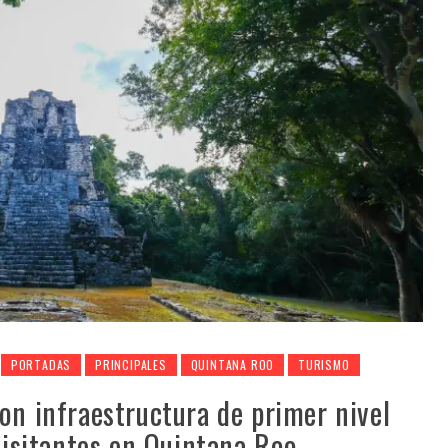
PORTADAS
PRINCIPALES
QUINTANA ROO
TURISMO
on infraestructura de primer nivel
 visitantes en Quintana Roo