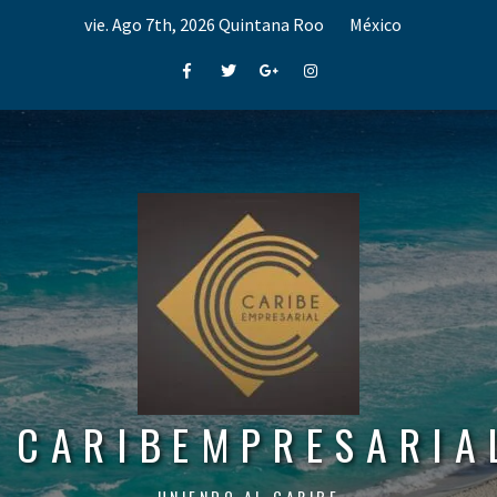
Skip
vie. Ago 7th, 2026
Quintana Roo
México
to
content
Facebook
Twitter
Google+
Instagram
CARIBEMPRESARIA
UNIENDO AL CARIBE