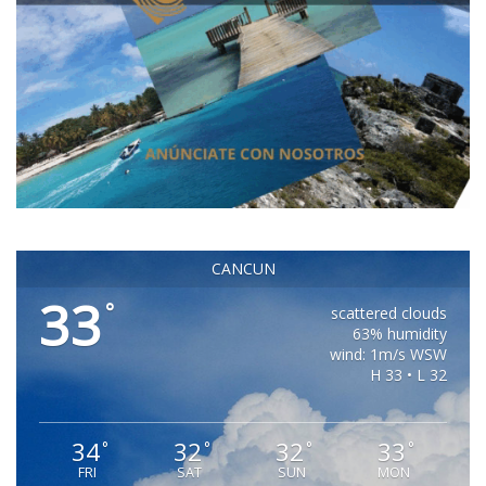
CANCUN
33
°
scattered clouds
63% humidity
wind: 1m/s WSW
H 33 • L 32
34
32
32
33
°
°
°
°
FRI
SAT
SUN
MON