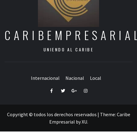
CARIBEMPRESARIA
UNIENDO AL CARIBE
Internacional
Nacional
Local
Facebook
Twitter
Google+
Instagram
Copyright © todos los derechos reservados
|
Theme:
Caribe
Empresarial
by
XU
.