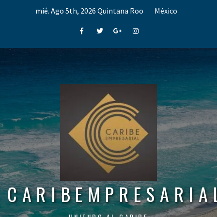
Skip
mié. Ago 5th, 2026
Quintana Roo
México
to
content
Facebook
Twitter
Google+
Instagram
CARIBEMPRESARIA
UNIENDO AL CARIBE