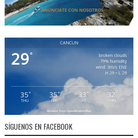
CANCUN
29
°
broken clouds
79% humidity
wind: 3m/s ENE
H 29 • L 29
35
35
33
32
°
°
°
°
THU
FRI
SAT
SUN
Weather from OpenWeatherMap
SÍGUENOS EN FACEBOOK