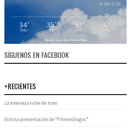
H 34 • L 33
34
35
33
32
°
°
°
°
THU
FRI
SAT
SUN
Weather from OpenWeatherMap
SÍGUENOS EN FACEBOOK
+RECIENTES
La amenaza sube de tono
Exitosa presentación de “Filmonólogos”