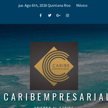
Skip
jue. Ago 6th, 2026
Quintana Roo
México
to
content
Facebook
Twitter
Google+
Instagram
CARIBEMPRESARIA
UNIENDO AL CARIBE