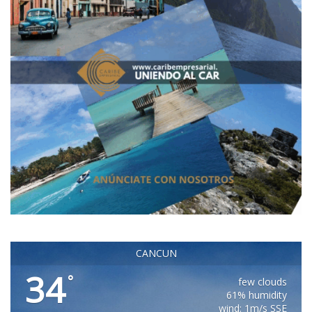
CANCUN
34
°
few clouds
61% humidity
wind: 1m/s SSE