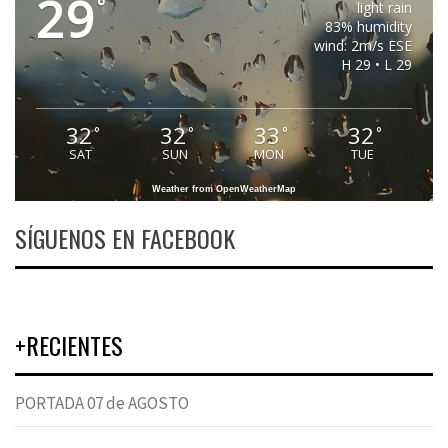
29
°
light rain
83% humidity
wind: 2m/s ESE
H 29 • L 29
32
32
33
32
°
°
°
°
SAT
SUN
MON
TUE
Weather from OpenWeatherMap
SÍGUENOS EN FACEBOOK
+RECIENTES
PORTADA 07 de AGOSTO