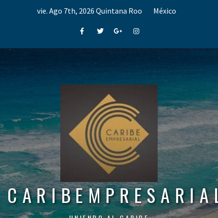
Skip
vie. Ago 7th, 2026
Quintana Roo
México
to
content
Facebook
Twitter
Google+
Instagram
CARIBEMPRESARIA
UNIENDO AL CARIBE