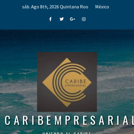
Skip
sáb. Ago 8th, 2026
Quintana Roo
México
to
content
Facebook
Twitter
Google+
Instagram
CARIBEMPRESARIA
UNIENDO AL CARIBE