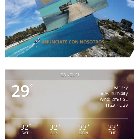
CANCUN
29
°
clear sky
83% humidity
wind: 2m/s SE
H 29 • L 29
32
32
33
33
°
°
°
°
SAT
SUN
MON
TUE