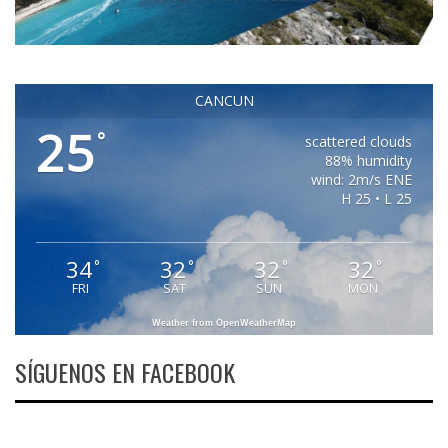
CANCUN
25
°
scattered clouds
88% humidity
wind: 2m/s ENE
H 25 • L 25
34
32
32
32
°
°
°
°
FRI
SAT
SUN
MON
Weather from OpenWeatherMap
SÍGUENOS EN FACEBOOK