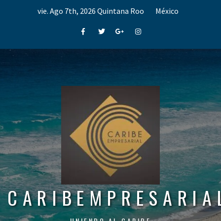
Skip
vie. Ago 7th, 2026
Quintana Roo
México
to
content
Facebook
Twitter
Google+
Instagram
CARIBEMPRESARIA
UNIENDO AL CARIBE