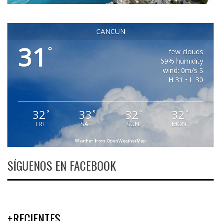
CANCUN
31
°
few clouds
69% humidity
wind: 0m/s S
H 31 • L 30
32
33
32
32
°
°
°
°
FRI
SAT
SUN
MON
Weather from OpenWeatherMap
SÍGUENOS EN FACEBOOK
+RECIENTES