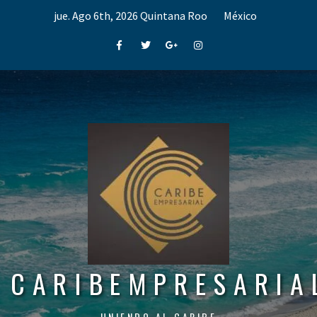
Skip
jue. Ago 6th, 2026
Quintana Roo
México
to
content
Facebook
Twitter
Google+
Instagram
CARIBEMPRESARIA
UNIENDO AL CARIBE