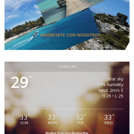
CANCUN
29
°
clear sky
83% humidity
wind: 2m/s E
H 29 • L 29
33
33
32
33
°
°
°
°
SUN
MON
TUE
WED
Weather from OpenWeatherMap