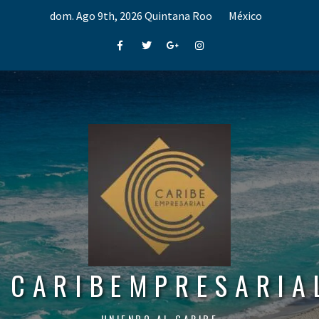
Skip
dom. Ago 9th, 2026
Quintana Roo
México
to
content
Facebook
Twitter
Google+
Instagram
CARIBEMPRESARIA
UNIENDO AL CARIBE