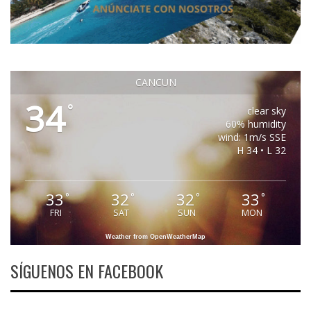
CANCUN
34
°
clear sky
60% humidity
wind: 1m/s SSE
H 34 • L 32
33
32
32
33
°
°
°
°
FRI
SAT
SUN
MON
Weather from OpenWeatherMap
SÍGUENOS EN FACEBOOK