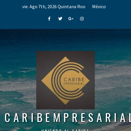
Skip
vie. Ago 7th, 2026
Quintana Roo
México
to
content
Facebook
Twitter
Google+
Instagram
CARIBEMPRESARIA
UNIENDO AL CARIBE