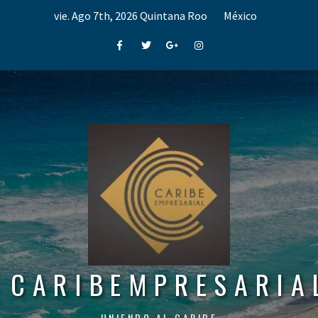
Skip
vie. Ago 7th, 2026
Quintana Roo
México
to
content
Facebook
Twitter
Google+
Instagram
CARIBEMPRESARIA
UNIENDO AL CARIBE