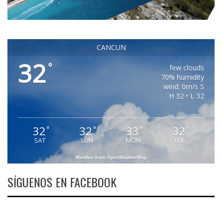
CANCUN
32
°
few clouds
70% humidity
wind: 0m/s S
H 32 • L 32
32
32
33
32
°
°
°
°
SAT
SUN
MON
TUE
Weather from OpenWeatherMap
SÍGUENOS EN FACEBOOK