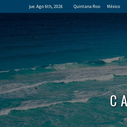
Skip
jue. Ago 6th, 2026
Quintana Roo
México
to
content
C