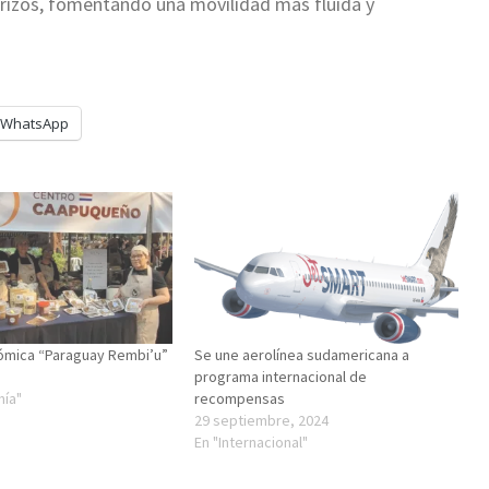
terizos, fomentando una movilidad más fluida y
WhatsApp
ómica “Paraguay Rembi’u”
Se une aerolínea sudamericana a
programa internacional de
mía"
recompensas
29 septiembre, 2024
En "Internacional"