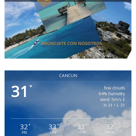
CANCUN
31
°
few clouds
64% humidity
wind: 5m/s E
H 31 • L 31
32
33
32
32
°
°
°
°
FRI
SAT
SUN
MON