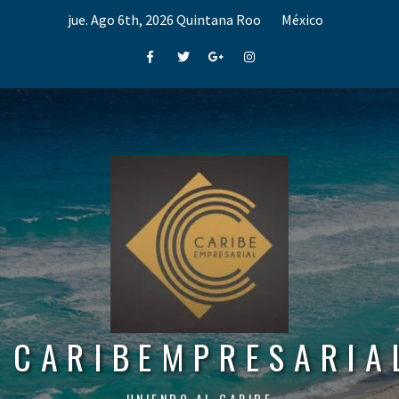
Skip
jue. Ago 6th, 2026
Quintana Roo
México
to
content
Facebook
Twitter
Google+
Instagram
CARIBEMPRESARIA
UNIENDO AL CARIBE