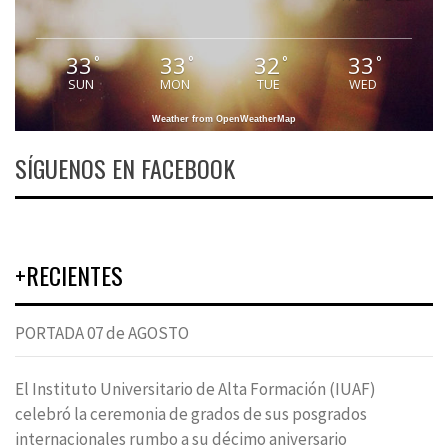
33
33
32
33
°
°
°
°
SUN
MON
TUE
WED
Weather from OpenWeatherMap
SÍGUENOS EN FACEBOOK
+RECIENTES
PORTADA 07 de AGOSTO
El Instituto Universitario de Alta Formación (IUAF)
celebró la ceremonia de grados de sus posgrados
internacionales rumbo a su décimo aniversario