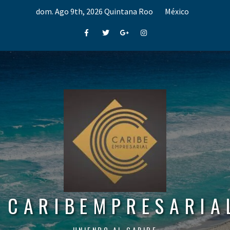
Skip
dom. Ago 9th, 2026
Quintana Roo
México
to
content
Facebook
Twitter
Google+
Instagram
CARIBEMPRESARIA
UNIENDO AL CARIBE