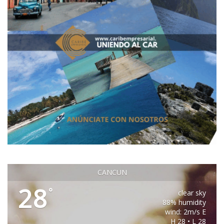
CANCUN
28
°
clear sky
88% humidity
wind: 2m/s E
H 28 • L 28