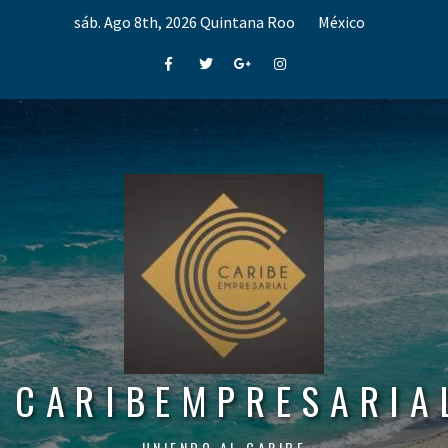
Skip
sáb. Ago 8th, 2026
Quintana Roo
México
to
content
Facebook
Twitter
Google+
Instagram
CARIBEMPRESARIA
UNIENDO AL CARIBE