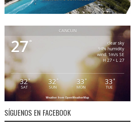
CANCUN
27
°
clear sky
94% humidity
wind: 1m/s SE
H 27 • L 27
32
32
33
33
°
°
°
°
SAT
SUN
MON
TUE
Weather from OpenWeatherMap
SÍGUENOS EN FACEBOOK