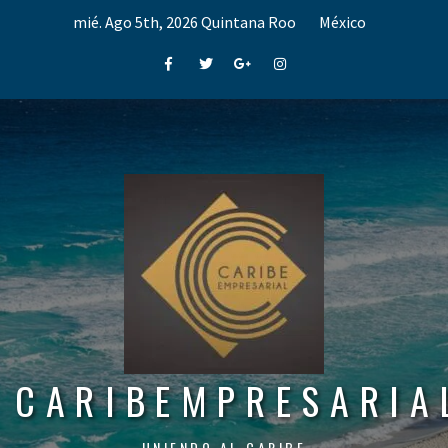
Skip
mié. Ago 5th, 2026
Quintana Roo
México
to
content
Facebook
Twitter
Google+
Instagram
CARIBEMPRESARIA
UNIENDO AL CARIBE