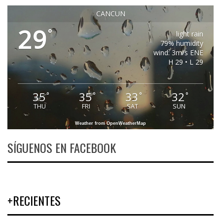
CANCUN
29
°
light rain
79% humidity
wind: 3m/s ENE
H 29 • L 29
35
35
33
32
°
°
°
°
THU
FRI
SAT
SUN
Weather from OpenWeatherMap
SÍGUENOS EN FACEBOOK
+RECIENTES