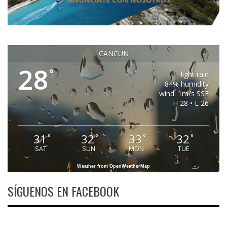
CANCUN
28
°
light rain
84% humidity
wind: 1m/s SSE
H 28 • L 26
31
32
33
32
°
°
°
°
SAT
SUN
MON
TUE
Weather from OpenWeatherMap
SÍGUENOS EN FACEBOOK