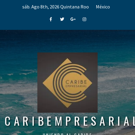
Skip
sáb. Ago 8th, 2026
Quintana Roo
México
to
content
Facebook
Twitter
Google+
Instagram
CARIBEMPRESARIA
UNIENDO AL CARIBE