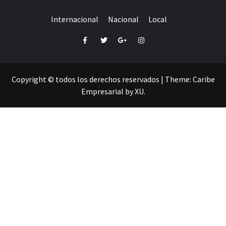
Internacional
Nacional
Local
Facebook
Twitter
Google+
Instagram
Copyright © todos los derechos reservados
|
Theme:
Caribe
Empresarial
by
XU
.