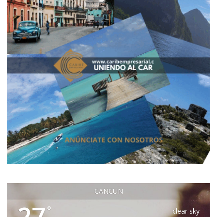
CANCUN
27
°
clear sky