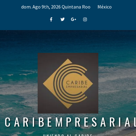
Skip
dom. Ago 9th, 2026
Quintana Roo
México
to
content
Facebook
Twitter
Google+
Instagram
CARIBEMPRESARIA
UNIENDO AL CARIBE