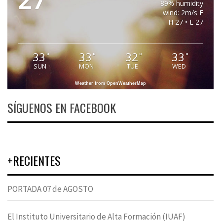
89% humidity
wind: 2m/s E
H 27 • L 27
33
33
32
33
°
°
°
°
SUN
MON
TUE
WED
Weather from OpenWeatherMap
SÍGUENOS EN FACEBOOK
+RECIENTES
PORTADA 07 de AGOSTO
El Instituto Universitario de Alta Formación (IUAF)