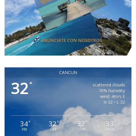
CANCUN
32
°
scattered clouds
70% humidity
wind: 4m/s E
H 32 • L 32
34
32
32
33
°
°
°
°
FRI
SAT
SUN
MON