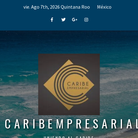
Skip
vie. Ago 7th, 2026
Quintana Roo
México
to
content
Facebook
Twitter
Google+
Instagram
CARIBEMPRESARIA
UNIENDO AL CARIBE