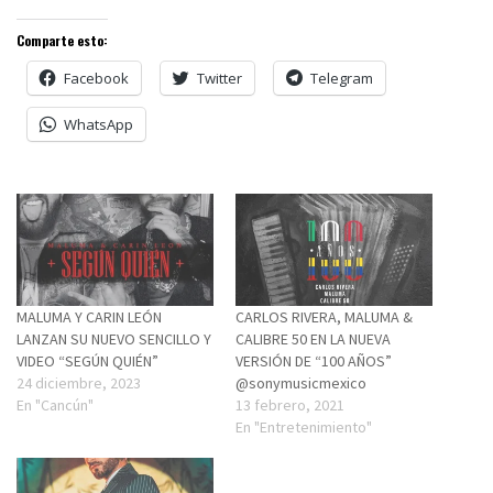
Comparte esto:
Facebook
Twitter
Telegram
WhatsApp
MALUMA Y CARIN LEÓN
CARLOS RIVERA, MALUMA &
LANZAN SU NUEVO SENCILLO Y
CALIBRE 50 EN LA NUEVA
VIDEO “SEGÚN QUIÉN”
VERSIÓN DE “100 AÑOS”
24 diciembre, 2023
@sonymusicmexico
En "Cancún"
13 febrero, 2021
En "Entretenimiento"