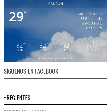
CANCUN
29
°
scattered clouds
83% humidity
wind: 3m/s E
H 29 • L 29
32
32
32
33
°
°
°
°
SUN
MON
TUE
WED
Weather from OpenWeatherMap
SÍGUENOS EN FACEBOOK
+RECIENTES