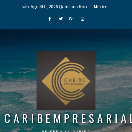
Skip
sáb. Ago 8th, 2026
Quintana Roo
México
to
content
Facebook
Twitter
Google+
Instagram
CARIBEMPRESARIA
UNIENDO AL CARIBE