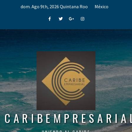
Skip
dom. Ago 9th, 2026
Quintana Roo
México
to
content
Facebook
Twitter
Google+
Instagram
CARIBEMPRESARIA
UNIENDO AL CARIBE