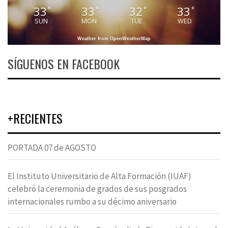
33
33
32
33
°
°
°
°
SUN
MON
TUE
WED
Weather from OpenWeatherMap
SÍGUENOS EN FACEBOOK
+RECIENTES
PORTADA 07 de AGOSTO
El Instituto Universitario de Alta Formación (IUAF)
celebró la ceremonia de grados de sus posgrados
internacionales rumbo a su décimo aniversario