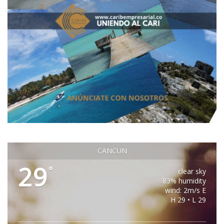
CANCUN
29
°
clear sky
83% humidity
wind: 2m/s E
H 29 • L 29