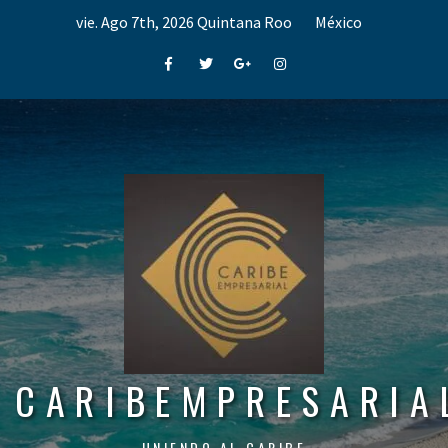
Skip
vie. Ago 7th, 2026
Quintana Roo
México
to
content
Facebook
Twitter
Google+
Instagram
CARIBEMPRESARIA
UNIENDO AL CARIBE