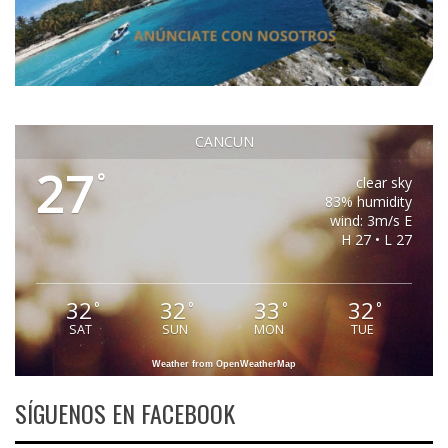
CANCUN
27
°
clear sky
83% humidity
wind: 3m/s E
H 27 • L 27
32
32
33
32
°
°
°
°
SAT
SUN
MON
TUE
Weather from OpenWeatherMap
SÍGUENOS EN FACEBOOK