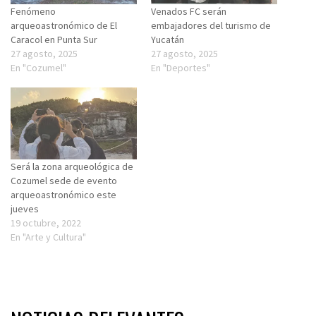
Fenómeno
Venados FC serán
arqueoastronómico de El
embajadores del turismo de
Caracol en Punta Sur
Yucatán
27 agosto, 2025
27 agosto, 2025
En "Cozumel"
En "Deportes"
Será la zona arqueológica de
Cozumel sede de evento
arqueoastronómico este
jueves
19 octubre, 2022
En "Arte y Cultura"