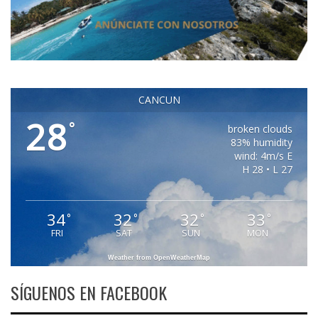
CANCUN
28
°
broken clouds
83% humidity
wind: 4m/s E
H 28 • L 27
34
32
32
33
°
°
°
°
FRI
SAT
SUN
MON
Weather from OpenWeatherMap
SÍGUENOS EN FACEBOOK