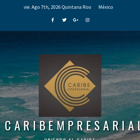
Skip
vie. Ago 7th, 2026
Quintana Roo
México
to
content
Facebook
Twitter
Google+
Instagram
CARIBEMPRESARIA
UNIENDO AL CARIBE