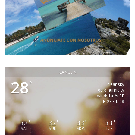
CANCUN
28
°
clear sky
88% humidity
wind: 1m/s SE
H 28 • L 28
32
32
33
33
°
°
°
°
SAT
SUN
MON
TUE