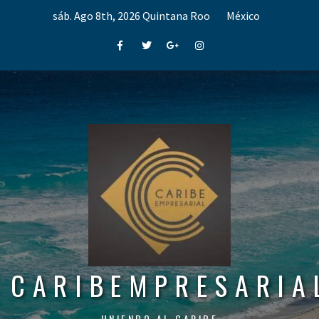
Skip
sáb. Ago 8th, 2026
Quintana Roo
México
to
content
Facebook
Twitter
Google+
Instagram
CARIBEMPRESARIA
UNIENDO AL CARIBE