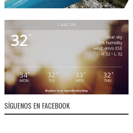
CANCUN
32
°
clear sky
70% humidity
wind: 4m/s ESE
H 32 • L 32
34
32
33
32
°
°
°
°
MON
TUE
WED
THU
Weather from OpenWeatherMap
SÍGUENOS EN FACEBOOK