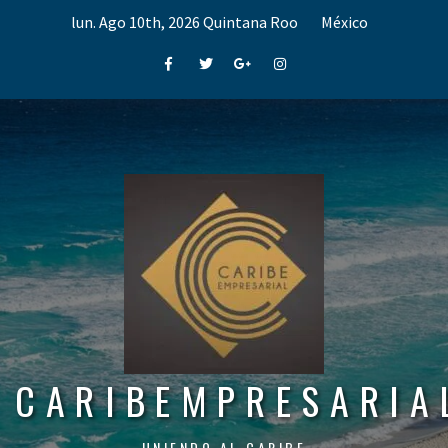
Skip
lun. Ago 10th, 2026
Quintana Roo
México
to
content
Facebook
Twitter
Google+
Instagram
CARIBEMPRESARIA
UNIENDO AL CARIBE