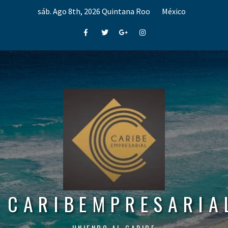
Skip
sáb. Ago 8th, 2026
Quintana Roo
México
to
content
Facebook
Twitter
Google+
Instagram
CARIBEMPRESARIA
UNIENDO AL CARIBE