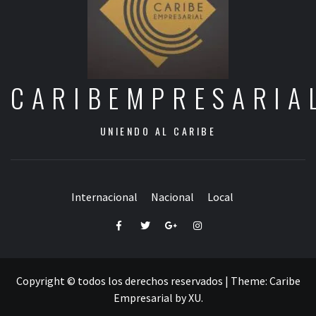
CARIBEMPRESARIA
UNIENDO AL CARIBE
Internacional
Nacional
Local
Facebook
Twitter
Google+
Instagram
Copyright © todos los derechos reservados
|
Theme:
Caribe
Empresarial
by
XU
.