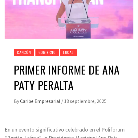
CANCÚN
GOBIERNO
LOCAL
PRIMER INFORME DE ANA
PATY PERALTA
By
Caribe Empresarial
/
18 septiembre, 2025
En un evento significativo celebrado en el Poliforum
“Benito Juárez”, la Presidenta Municipal Ana Paty