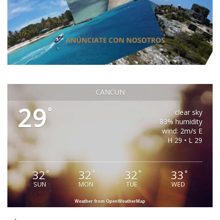
CANCUN
29
°
clear sky
83% humidity
wind: 2m/s E
H 29 • L 29
32
32
32
33
°
°
°
°
SUN
MON
TUE
WED
Weather from OpenWeatherMap