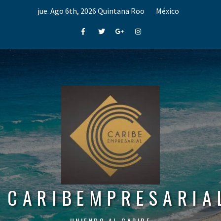
Skip
jue. Ago 6th, 2026
Quintana Roo
México
to
content
Facebook
Twitter
Google+
Instagram
CARIBEMPRESARIA
UNIENDO AL CARIBE