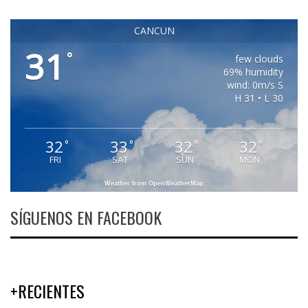
CANCUN
31
°
few clouds
69% humidity
wind: 0m/s S
H 31 • L 30
32
33
32
32
°
°
°
°
FRI
SAT
SUN
MON
Weather from OpenWeatherMap
SÍGUENOS EN FACEBOOK
+RECIENTES