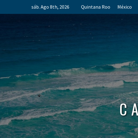
Skip
sáb. Ago 8th, 2026
Quintana Roo
México
to
content
C