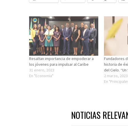
Resaltan importancia de empoderar a
Fundadores d
los jóvenes para impulsar al Caribe
historia de éx
31 enero, 2023
del Cielo. “U
En "Economia"
2 marzo, 2023
En "Principale
NOTICIAS RELEVA