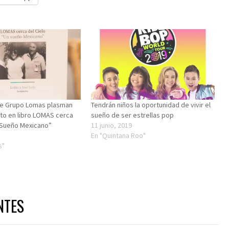
e Grupo Lomas plasman
Tendrán niños la oportunidad de vivir el
ito en libro LOMAS cerca
sueño de ser estrellas pop
n Sueño Mexicano”
11 junio, 2019
En "Quintana Roo"
s"
NTES