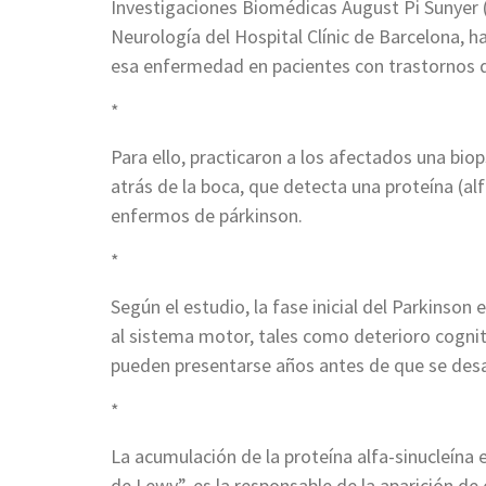
Investigaciones Biomédicas August Pi Sunyer (
Neurología del Hospital Clínic de
Barcelona, h
esa enfermedad en pacientes con trastornos d
*
Para ello, practicaron a los afectados una biop
atrás de la boca, que detecta una proteína (alf
enfermos de párkinson.
*
Según el estudio, la fase inicial del Parkins
al sistema motor, tales como deterioro cognit
pueden presentarse años antes de que se desa
*
La acumulación de la proteína alfa-sinucleína
de Lewy”, es la responsable de la aparición de