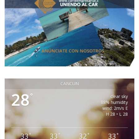
CANCUN
28
°
clear sky
88% humidity
wind: 2m/s E
H 28 • L 28
33
33
32
33
°
°
°
°