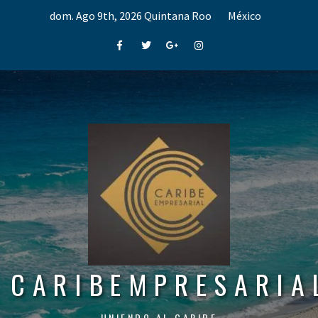
Skip
dom. Ago 9th, 2026
Quintana Roo
México
to
content
Facebook
Twitter
Google+
Instagram
CARIBEMPRESARIA
UNIENDO AL CARIBE