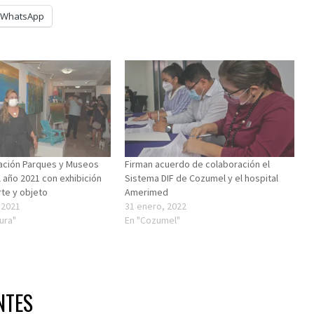
WhatsApp
dación Parques y Museos
Firman acuerdo de colaboración el
 año 2021 con exhibición
Sistema DIF de Cozumel y el hospital
rte y objeto
Amerimed
 2021
31 enero, 2022
tura"
En "Cozumel"
NTES