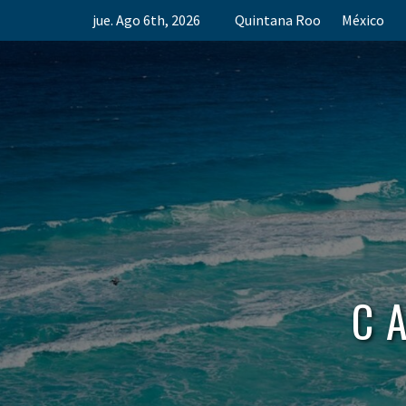
Skip
jue. Ago 6th, 2026
Quintana Roo
México
to
content
C