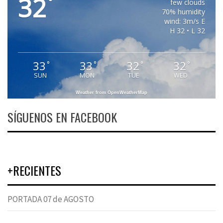
32
°
few clouds
70% humidity
wind: 3m/s E
H 32 • L 32
33
33
32
32
°
°
°
°
SUN
MON
TUE
WED
Weather from OpenWeatherMap
SÍGUENOS EN FACEBOOK
+RECIENTES
PORTADA 07 de AGOSTO