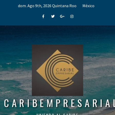
Skip
dom. Ago 9th, 2026
Quintana Roo
México
to
content
Facebook
Twitter
Google+
Instagram
CARIBEMPRESARIA
UNIENDO AL CARIBE