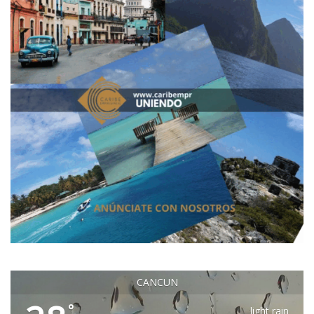
CANCUN
°
light rain