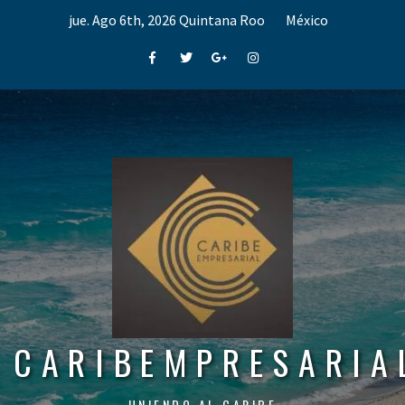
Skip
jue. Ago 6th, 2026
Quintana Roo
México
to
content
Facebook
Twitter
Google+
Instagram
CARIBEMPRESARIA
UNIENDO AL CARIBE