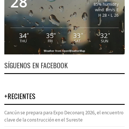
28
85% humidity
wind: 3m/s E
H 28 • L 26
34
35
33
32
°
°
°
°
THU
FRI
SAT
SUN
Weather from OpenWeatherMap
SÍGUENOS EN FACEBOOK
+RECIENTES
Cancún se prepara para Expo Deconarq 2026, el encuentro
clave de la construcción en el Sureste