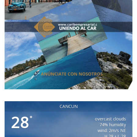
CANCUN
28
°
overcast clouds
74% humidity
wind: 2m/s NE
H 28 • L 28