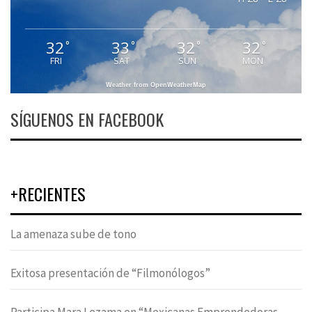
32
33
32
32
°
°
°
°
FRI
SAT
SUN
MON
Weather from OpenWeatherMap
SÍGUENOS EN FACEBOOK
+RECIENTES
La amenaza sube de tono
Exitosa presentación de “Filmonólogos”