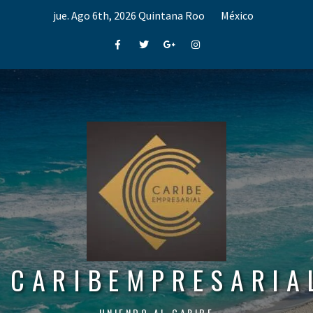
Skip
jue. Ago 6th, 2026
Quintana Roo
México
to
content
Facebook
Twitter
Google+
Instagram
CARIBEMPRESARIA
UNIENDO AL CARIBE