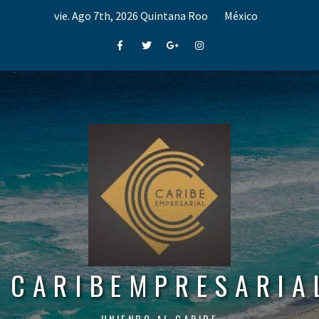
Skip
vie. Ago 7th, 2026
Quintana Roo
México
to
content
Facebook
Twitter
Google+
Instagram
CARIBEMPRESARIA
UNIENDO AL CARIBE