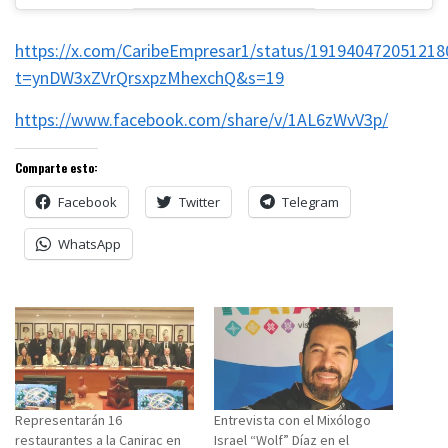
https://x.com/CaribeEmpresar1/status/191940472051218
t=ynDW3xZVrQrsxpzMhexchQ&s=19
https://www.facebook.com/share/v/1AL6zWvV3p/
Comparte esto:
Facebook
Twitter
Telegram
WhatsApp
Representarán 16
Entrevista con el Mixólogo
restaurantes a la Canirac en
Israel “Wolf” Díaz en el