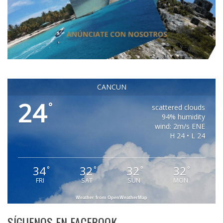
CANCUN
24
°
scattered clouds
94% humidity
wind: 2m/s ENE
H 24 • L 24
34
32
32
32
°
°
°
°
FRI
SAT
SUN
MON
Weather from OpenWeatherMap
SÍGUENOS EN FACEBOOK