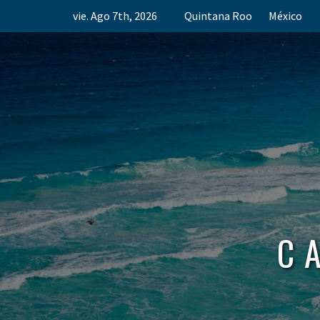
Skip
vie. Ago 7th, 2026
Quintana Roo
México
to
content
C