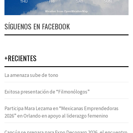
THU
FRI
SAT
SUN
Weather from OpenWeatherMap
SÍGUENOS EN FACEBOOK
+RECIENTES
La amenaza sube de tono
Exitosa presentación de “Filmonólogos”
Participa Mara Lezama en “Mexicanas Emprendedoras
2026” en Orlando en apoyo al liderazgo femenino
Cancún se prepara para Expo Deconarq 2026, el encuentro