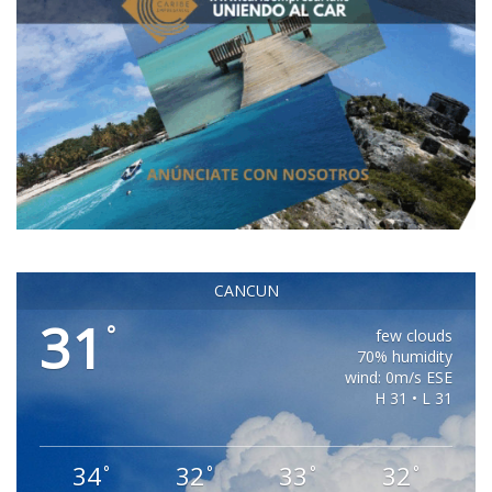
CANCUN
31
°
few clouds
70% humidity
wind: 0m/s ESE
H 31 • L 31
34
32
33
32
°
°
°
°