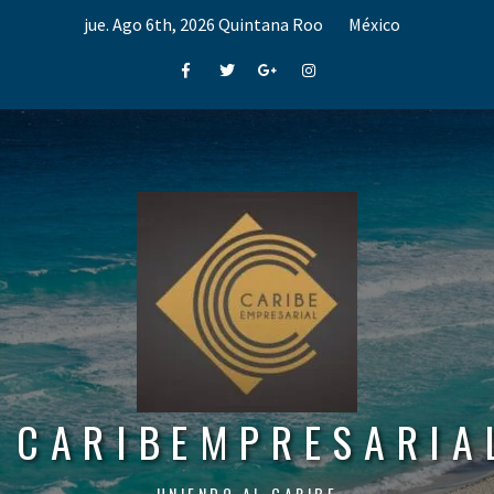
Skip
jue. Ago 6th, 2026
Quintana Roo
México
to
content
Facebook
Twitter
Google+
Instagram
CARIBEMPRESARIA
UNIENDO AL CARIBE