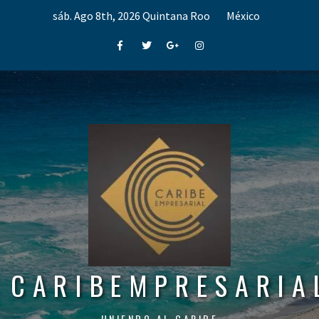
Skip
sáb. Ago 8th, 2026
Quintana Roo
México
to
content
Facebook
Twitter
Google+
Instagram
CARIBEMPRESARIA
UNIENDO AL CARIBE