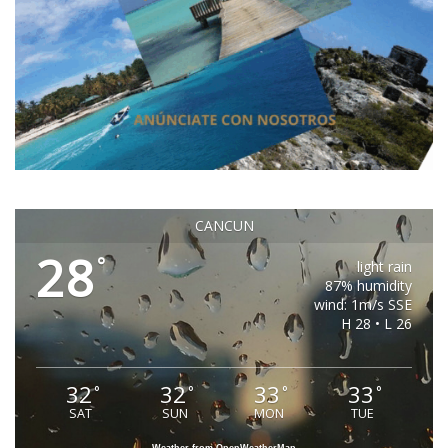
CANCUN
28
°
light rain
87% humidity
wind: 1m/s SSE
H 28 • L 26
32
32
33
33
°
°
°
°
SAT
SUN
MON
TUE