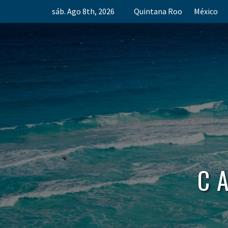
Skip
sáb. Ago 8th, 2026
Quintana Roo
México
to
content
C