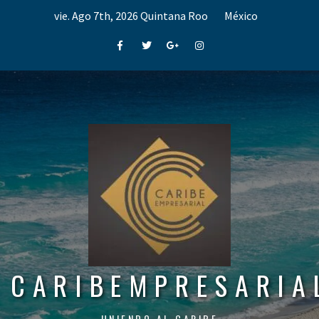
Skip
vie. Ago 7th, 2026
Quintana Roo
México
to
content
Facebook
Twitter
Google+
Instagram
CARIBEMPRESARIA
UNIENDO AL CARIBE