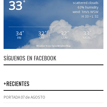
33
°
scattered clouds
63% humidity
wind: 1m/s WSW
H 33 • L 32
34
32
32
33
°
°
°
°
FRI
SAT
SUN
MON
Weather from OpenWeatherMap
SÍGUENOS EN FACEBOOK
+RECIENTES
PORTADA 07 de AGOSTO