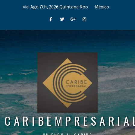
Skip
vie. Ago 7th, 2026
Quintana Roo
México
to
content
Facebook
Twitter
Google+
Instagram
CARIBEMPRESARIA
UNIENDO AL CARIBE