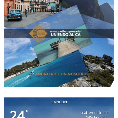
CANCUN
24
°
scattered clouds
94% humidity