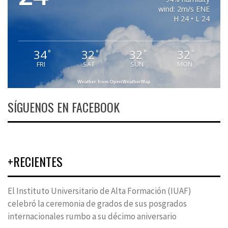
wind: 2m/s ENE
H 24 • L 24
34
32
32
32
°
°
°
°
FRI
SAT
SUN
MON
Weather from OpenWeatherMap
SÍGUENOS EN FACEBOOK
+RECIENTES
El Instituto Universitario de Alta Formación (IUAF)
celebró la ceremonia de grados de sus posgrados
internacionales rumbo a su décimo aniversario