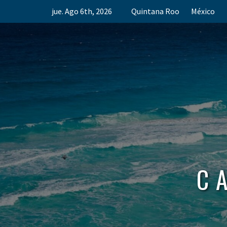
Skip
jue. Ago 6th, 2026
Quintana Roo
México
to
content
C