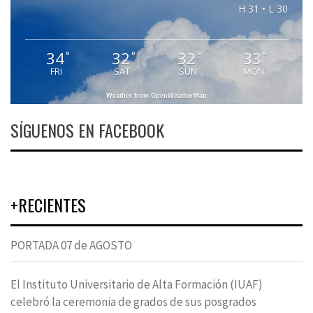
H 31 • L 30
34
32
32
33
°
°
°
°
FRI
SAT
SUN
MON
Weather from OpenWeatherMap
SÍGUENOS EN FACEBOOK
+RECIENTES
PORTADA 07 de AGOSTO
El Instituto Universitario de Alta Formación (IUAF)
celebró la ceremonia de grados de sus posgrados