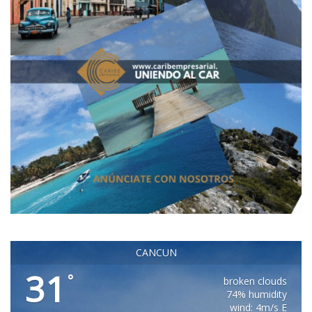
CANCUN
31
°
broken clouds
74% humidity
wind: 4m/s E