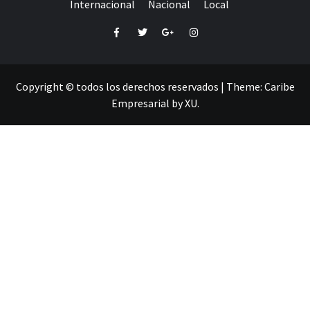
Internacional
Nacional
Local
Facebook
Twitter
Google+
Instagram
Copyright © todos los derechos reservados
|
Theme:
Caribe
Empresarial
by
XU
.