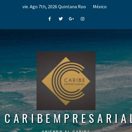
Skip
vie. Ago 7th, 2026
Quintana Roo
México
to
content
Facebook
Twitter
Google+
Instagram
CARIBEMPRESARIA
UNIENDO AL CARIBE