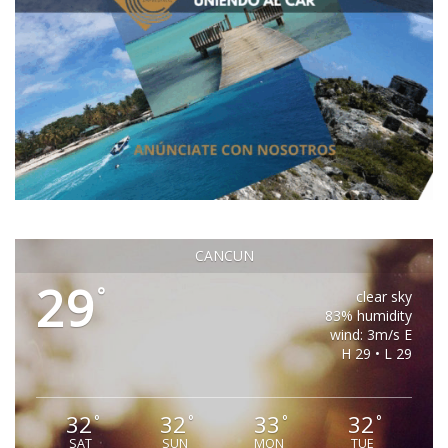
CANCUN
29
°
clear sky
83% humidity
wind: 3m/s E
H 29 • L 29
32
32
33
32
°
°
°
°
SAT
SUN
MON
TUE