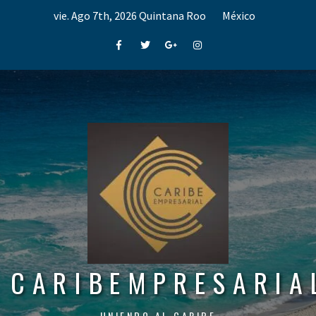
Skip
vie. Ago 7th, 2026
Quintana Roo
México
to
content
Facebook
Twitter
Google+
Instagram
CARIBEMPRESARIA
UNIENDO AL CARIBE