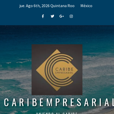
Skip
jue. Ago 6th, 2026
Quintana Roo
México
to
content
Facebook
Twitter
Google+
Instagram
CARIBEMPRESARIA
UNIENDO AL CARIBE