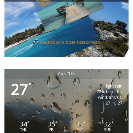
CANCUN
27
°
light rain
78% humidity
wind: 3m/s E
H 27 • L 27
34
35
33
32
°
°
°
°
THU
FRI
SAT
SUN