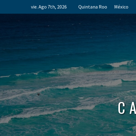
Skip
vie. Ago 7th, 2026
Quintana Roo
México
to
content
C